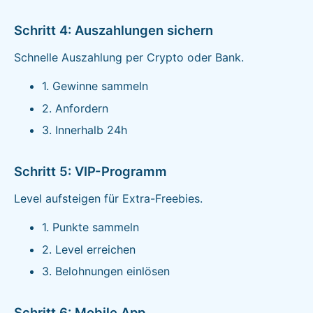
Schritt 4: Auszahlungen sichern
Schnelle Auszahlung per Crypto oder Bank.
1. Gewinne sammeln
2. Anfordern
3. Innerhalb 24h
Schritt 5: VIP-Programm
Level aufsteigen für Extra-Freebies.
1. Punkte sammeln
2. Level erreichen
3. Belohnungen einlösen
Schritt 6: Mobile App