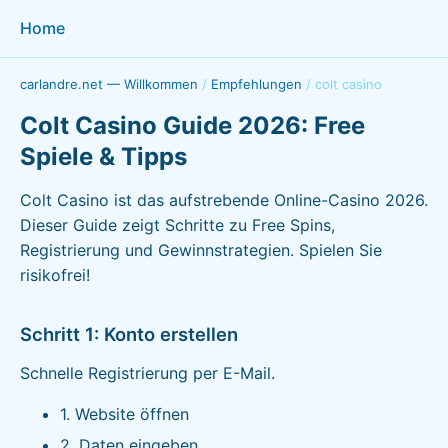
Home
carlandre.net — Willkommen
/
Empfehlungen
/
colt casino
Colt Casino Guide 2026: Free
Spiele & Tipps
Colt Casino ist das aufstrebende Online-Casino 2026.
Dieser Guide zeigt Schritte zu Free Spins,
Registrierung und Gewinnstrategien. Spielen Sie
risikofrei!
Schritt 1: Konto erstellen
Schnelle Registrierung per E-Mail.
1. Website öffnen
2. Daten eingeben