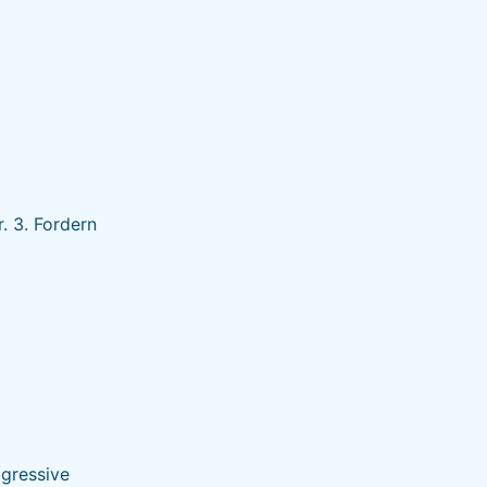
. 3. Fordern
gressive