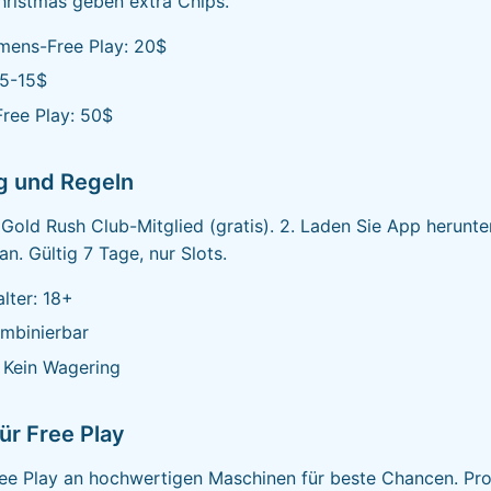
hristmas geben extra Chips.
mens-Free Play: 20$
 5-15$
Free Play: 50$
g und Regeln
 Gold Rush Club-Mitglied (gratis). 2. Laden Sie App herunter
an. Gültig 7 Tage, nur Slots.
lter: 18+
ombinierbar
 Kein Wagering
für Free Play
ee Play an hochwertigen Maschinen für beste Chancen. Pro