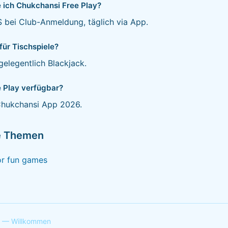
ich Chukchansi Free Play?
 bei Club-Anmeldung, täglich via App.
 für Tischspiele?
gelegentlich Blackjack.
e Play verfügbar?
 Chukchansi App 2026.
e Themen
or fun games
t — Willkommen