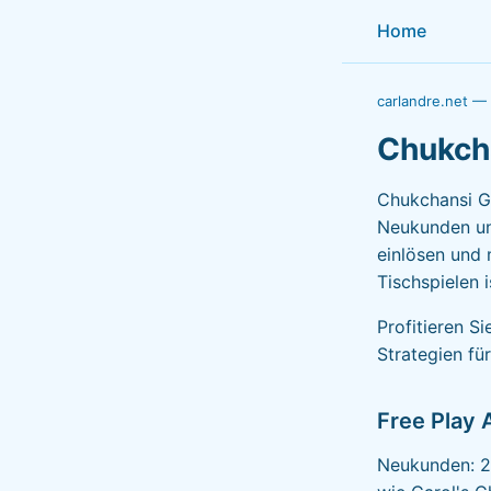
Home
carlandre.net —
Chukcha
Chukchansi Go
Neukunden und
einlösen und 
Tischspielen i
Profitieren S
Strategien fü
Free Play
Neukunden: 20