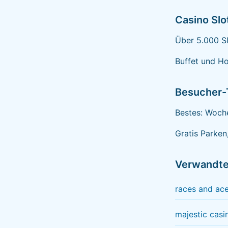
Casino Slo
Über 5.000 Sl
Buffet und Ho
Besucher-
Bestes: Woche
Gratis Parken,
Verwandt
races and ac
majestic casi