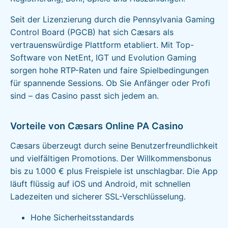
Seit der Lizenzierung durch die Pennsylvania Gaming
Control Board (PGCB) hat sich Cæsars als
vertrauenswürdige Plattform etabliert. Mit Top-
Software von NetEnt, IGT und Evolution Gaming
sorgen hohe RTP-Raten und faire Spielbedingungen
für spannende Sessions. Ob Sie Anfänger oder Profi
sind – das Casino passt sich jedem an.
Vorteile von Cæsars Online PA Casino
Cæsars überzeugt durch seine Benutzerfreundlichkeit
und vielfältigen Promotions. Der Willkommensbonus
bis zu 1.000 € plus Freispiele ist unschlagbar. Die App
läuft flüssig auf iOS und Android, mit schnellen
Ladezeiten und sicherer SSL-Verschlüsselung.
Hohe Sicherheitsstandards