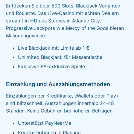
Entdecken Sie über 500 Slots, Blackjack-Varianten
und Roulette. Das Live-Casino mit echten Dealern
streamt in HD aus Studios in Atlantic City.
Progressive Jackpots wie Mercy of the Gods bieten
Millionengewinne.
Live Blackjack mit Limits ab 1 €
Unlimited Blackjack für Massentische
Exklusive PA-exklusive Spiele
Einzahlung und Auszahlungsmethoden
Einzahlungen per Kreditkarte, eWallets oder Play+
sind blitzschnell. Auszahlungen innerhalb 24-48
Stunden. Keine Gebühren bei höheren Beträgen.
Unterstützt PayNearMe
Krypto-Optionen in Planung