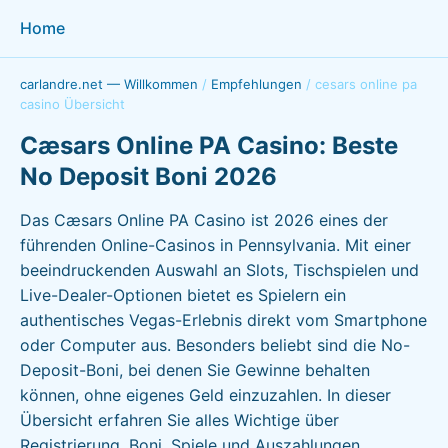
Home
carlandre.net — Willkommen
/
Empfehlungen
/
cesars online pa
casino Übersicht
Cæsars Online PA Casino: Beste
No Deposit Boni 2026
Das Cæsars Online PA Casino ist 2026 eines der
führenden Online-Casinos in Pennsylvania. Mit einer
beeindruckenden Auswahl an Slots, Tischspielen und
Live-Dealer-Optionen bietet es Spielern ein
authentisches Vegas-Erlebnis direkt vom Smartphone
oder Computer aus. Besonders beliebt sind die No-
Deposit-Boni, bei denen Sie Gewinne behalten
können, ohne eigenes Geld einzuzahlen. In dieser
Übersicht erfahren Sie alles Wichtige über
Registrierung, Boni, Spiele und Auszahlungen.