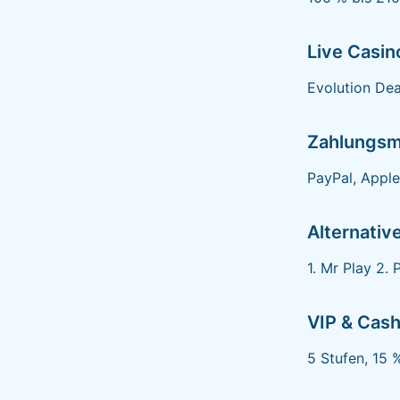
Live Casin
Evolution Deal
Zahlungs
PayPal, Apple
Alternativ
1. Mr Play 2. 
VIP & Cas
5 Stufen, 15 