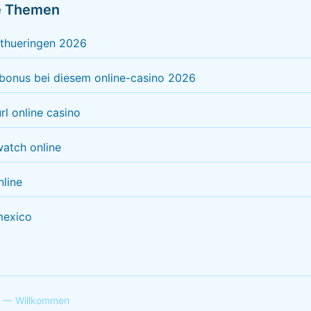
e Themen
 thueringen 2026
 bonus bei diesem online-casino 2026
rl online casino
watch online
nline
mexico
t — Willkommen