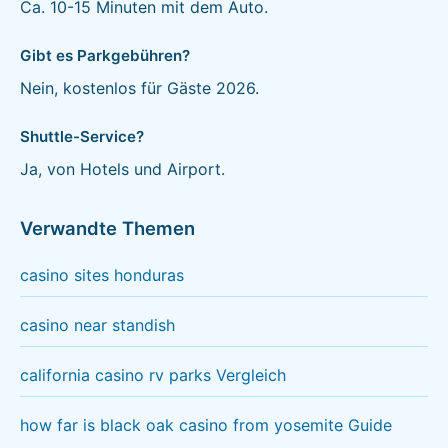
Ca. 10-15 Minuten mit dem Auto.
Gibt es Parkgebühren?
Nein, kostenlos für Gäste 2026.
Shuttle-Service?
Ja, von Hotels und Airport.
Verwandte Themen
casino sites honduras
casino near standish
california casino rv parks Vergleich
how far is black oak casino from yosemite Guide