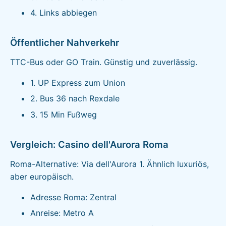
4. Links abbiegen
Öffentlicher Nahverkehr
TTC-Bus oder GO Train. Günstig und zuverlässig.
1. UP Express zum Union
2. Bus 36 nach Rexdale
3. 15 Min Fußweg
Vergleich: Casino dell'Aurora Roma
Roma-Alternative: Via dell'Aurora 1. Ähnlich luxuriös,
aber europäisch.
Adresse Roma: Zentral
Anreise: Metro A