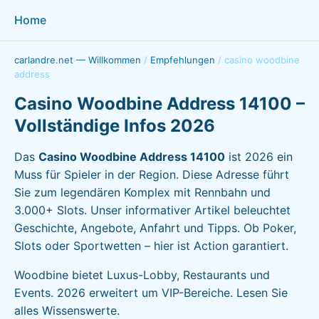
Home
carlandre.net — Willkommen
/
Empfehlungen
/
casino woodbine
address
Casino Woodbine Address 14100 –
Vollständige Infos 2026
Das
Casino Woodbine Address 14100
ist 2026 ein
Muss für Spieler in der Region. Diese Adresse führt
Sie zum legendären Komplex mit Rennbahn und
3.000+ Slots. Unser informativer Artikel beleuchtet
Geschichte, Angebote, Anfahrt und Tipps. Ob Poker,
Slots oder Sportwetten – hier ist Action garantiert.
Woodbine bietet Luxus-Lobby, Restaurants und
Events. 2026 erweitert um VIP-Bereiche. Lesen Sie
alles Wissenswerte.