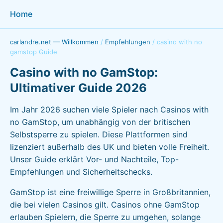
Home
carlandre.net — Willkommen
/
Empfehlungen
/
casino with no
gamstop Guide
Casino with no GamStop:
Ultimativer Guide 2026
Im Jahr 2026 suchen viele Spieler nach Casinos with
no GamStop, um unabhängig von der britischen
Selbstsperre zu spielen. Diese Plattformen sind
lizenziert außerhalb des UK und bieten volle Freiheit.
Unser Guide erklärt Vor- und Nachteile, Top-
Empfehlungen und Sicherheitschecks.
GamStop ist eine freiwillige Sperre in Großbritannien,
die bei vielen Casinos gilt. Casinos ohne GamStop
erlauben Spielern, die Sperre zu umgehen, solange