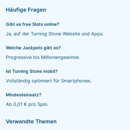
Häufige Fragen
Gibt es free Slots online?
Ja, auf der Turning Stone Website und Apps.
Welche Jackpots gibt es?
Progressive bis Millionengewinne.
Ist Turning Stone mobil?
Vollständig optimiert für Smartphones.
Mindesteinsatz?
Ab 0,01 € pro Spin.
Verwandte Themen