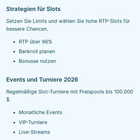
Strategien für Slots
Setzen Sie Limits und wählen Sie hohe RTP-Slots für
bessere Chancen.
RTP über 96%
Bankroll planen
Bonusse nutzen
Events und Turniere 2026
Regelmäßige Slot-Turniere mit Preispools bis 100.000
$.
Monatliche Events
VIP-Turniere
Live-Streams