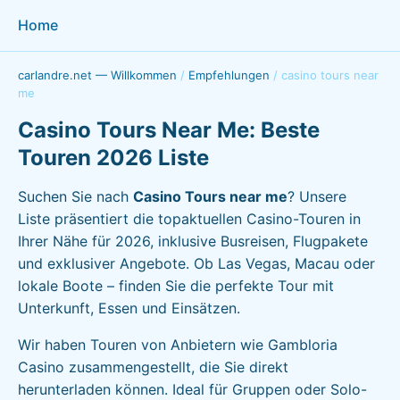
Home
carlandre.net — Willkommen
/
Empfehlungen
/
casino tours near
me
Casino Tours Near Me: Beste
Touren 2026 Liste
Suchen Sie nach
Casino Tours near me
? Unsere
Liste präsentiert die topaktuellen Casino-Touren in
Ihrer Nähe für 2026, inklusive Busreisen, Flugpakete
und exklusiver Angebote. Ob Las Vegas, Macau oder
lokale Boote – finden Sie die perfekte Tour mit
Unterkunft, Essen und Einsätzen.
Wir haben Touren von Anbietern wie Gambloria
Casino zusammengestellt, die Sie direkt
herunterladen können. Ideal für Gruppen oder Solo-