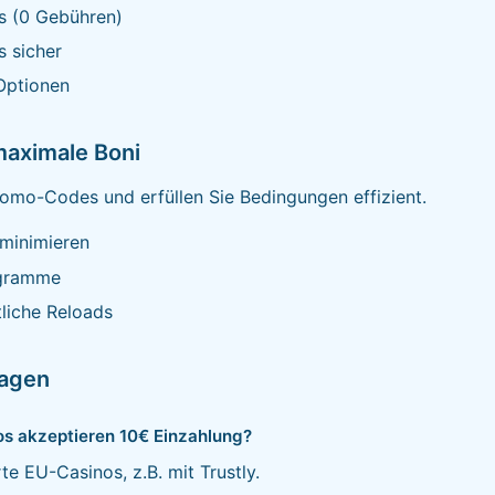
s (0 Gebühren)
 sicher
Optionen
maximale Boni
omo-Codes und erfüllen Sie Bedingungen effizient.
minimieren
ogramme
liche Reloads
ragen
s akzeptieren 10€ Einzahlung?
rte EU-Casinos, z.B. mit Trustly.