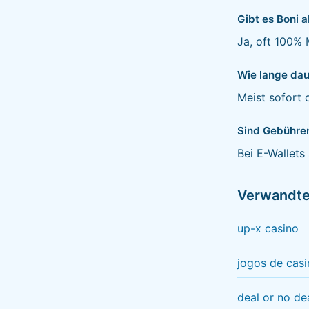
Gibt es Boni 
Ja, oft 100% 
Wie lange dau
Meist sofort 
Sind Gebühren
Bei E-Wallets 
Verwandt
up-x casino
jogos de casi
deal or no de