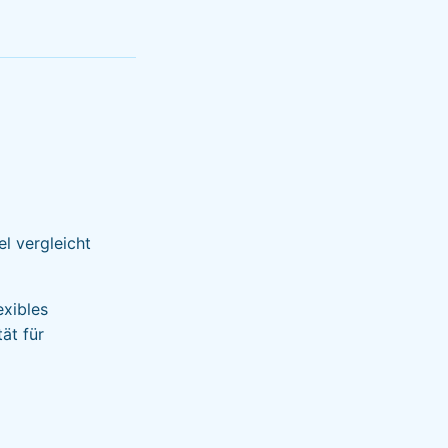
l vergleicht
exibles
ät für