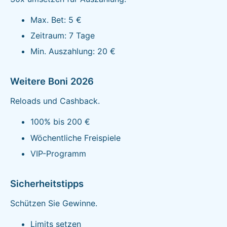
Max. Bet: 5 €
Zeitraum: 7 Tage
Min. Auszahlung: 20 €
Weitere Boni 2026
Reloads und Cashback.
100% bis 200 €
Wöchentliche Freispiele
VIP-Programm
Sicherheitstipps
Schützen Sie Gewinne.
Limits setzen