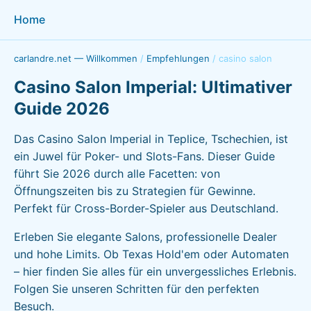
Home
carlandre.net — Willkommen
/
Empfehlungen
/
casino salon
Casino Salon Imperial: Ultimativer
Guide 2026
Das Casino Salon Imperial in Teplice, Tschechien, ist
ein Juwel für Poker- und Slots-Fans. Dieser Guide
führt Sie 2026 durch alle Facetten: von
Öffnungszeiten bis zu Strategien für Gewinne.
Perfekt für Cross-Border-Spieler aus Deutschland.
Erleben Sie elegante Salons, professionelle Dealer
und hohe Limits. Ob Texas Hold'em oder Automaten
– hier finden Sie alles für ein unvergessliches Erlebnis.
Folgen Sie unseren Schritten für den perfekten
Besuch.