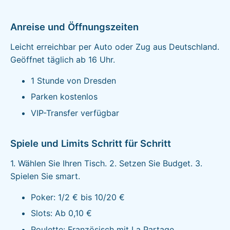
Anreise und Öffnungszeiten
Leicht erreichbar per Auto oder Zug aus Deutschland.
Geöffnet täglich ab 16 Uhr.
1 Stunde von Dresden
Parken kostenlos
VIP-Transfer verfügbar
Spiele und Limits Schritt für Schritt
1. Wählen Sie Ihren Tisch. 2. Setzen Sie Budget. 3.
Spielen Sie smart.
Poker: 1/2 € bis 10/20 €
Slots: Ab 0,10 €
Roulette: Französisch mit La Partage