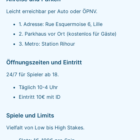
Leicht erreichbar per Auto oder ÖPNV.
1. Adresse: Rue Esquermoise 6, Lille
2. Parkhaus vor Ort (kostenlos für Gäste)
3. Metro: Station Rihour
Öffnungszeiten und Eintritt
24/7 für Spieler ab 18.
Täglich 10-4 Uhr
Eintritt 10€ mit ID
Spiele und Limits
Vielfalt von Low bis High Stakes.