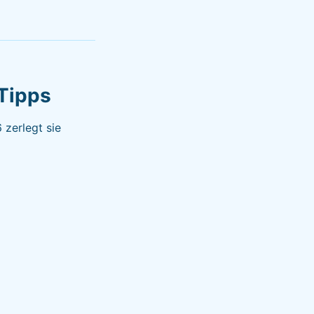
 Tipps
 zerlegt sie