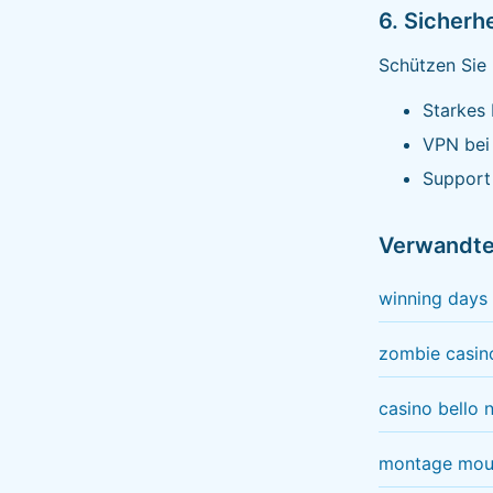
6. Sicherh
Schützen Sie 
Starkes
VPN bei
Support
Verwandt
winning days
zombie casi
casino bello 
montage moun