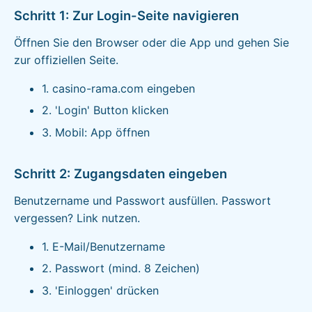
Schritt 1: Zur Login-Seite navigieren
Öffnen Sie den Browser oder die App und gehen Sie
zur offiziellen Seite.
1. casino-rama.com eingeben
2. 'Login' Button klicken
3. Mobil: App öffnen
Schritt 2: Zugangsdaten eingeben
Benutzername und Passwort ausfüllen. Passwort
vergessen? Link nutzen.
1. E-Mail/Benutzername
2. Passwort (mind. 8 Zeichen)
3. 'Einloggen' drücken