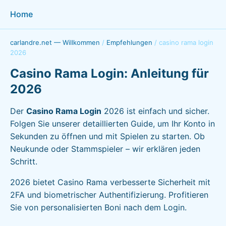
Home
carlandre.net — Willkommen
/
Empfehlungen
/
casino rama login
2026
Casino Rama Login: Anleitung für
2026
Der
Casino Rama Login
2026 ist einfach und sicher.
Folgen Sie unserer detaillierten Guide, um Ihr Konto in
Sekunden zu öffnen und mit Spielen zu starten. Ob
Neukunde oder Stammspieler – wir erklären jeden
Schritt.
2026 bietet Casino Rama verbesserte Sicherheit mit
2FA und biometrischer Authentifizierung. Profitieren
Sie von personalisierten Boni nach dem Login.