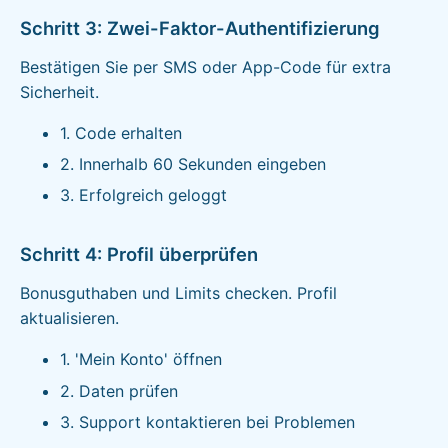
Schritt 3: Zwei-Faktor-Authentifizierung
Bestätigen Sie per SMS oder App-Code für extra
Sicherheit.
1. Code erhalten
2. Innerhalb 60 Sekunden eingeben
3. Erfolgreich geloggt
Schritt 4: Profil überprüfen
Bonusguthaben und Limits checken. Profil
aktualisieren.
1. 'Mein Konto' öffnen
2. Daten prüfen
3. Support kontaktieren bei Problemen