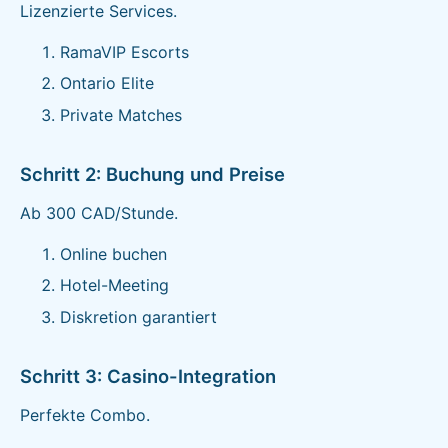
Lizenzierte Services.
RamaVIP Escorts
Ontario Elite
Private Matches
Schritt 2: Buchung und Preise
Ab 300 CAD/Stunde.
Online buchen
Hotel-Meeting
Diskretion garantiert
Schritt 3: Casino-Integration
Perfekte Combo.