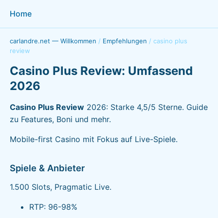
Home
carlandre.net — Willkommen
/
Empfehlungen
/
casino plus
review
Casino Plus Review: Umfassend
2026
Casino Plus Review
2026: Starke 4,5/5 Sterne. Guide
zu Features, Boni und mehr.
Mobile-first Casino mit Fokus auf Live-Spiele.
Spiele & Anbieter
1.500 Slots, Pragmatic Live.
RTP: 96-98%