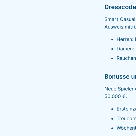
Dresscode
Smart Casual 
Ausweis mitfü
Herren:
Damen: 
Rauchen
Bonusse u
Neue Spieler 
50.000 €.
Erstein
Treuepr
Wöchentl