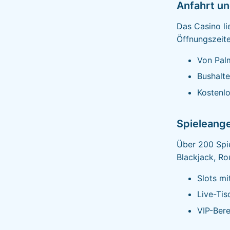
Anfahrt u
Das Casino lie
Öffnungszeite
Von Palm
Bushalte
Kostenlo
Spieleange
Über 200 Spie
Blackjack, Ro
Slots mi
Live-Tis
VIP-Bere