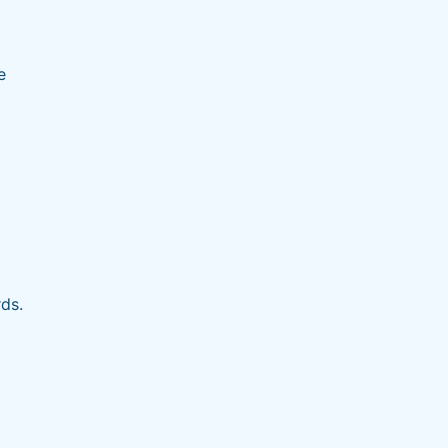
e
ds.