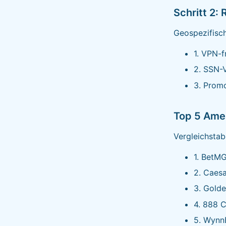
Schritt 2:
Geospezifisc
1. VPN-f
2. SSN-V
3. Prom
Top 5 Ame
Vergleichstabe
1. BetM
2. Caes
3. Gold
4. 888 
5. Wynn