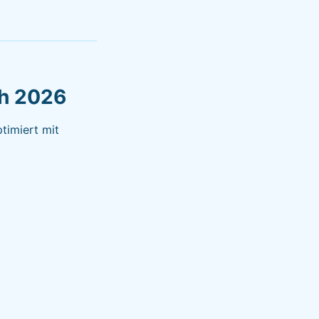
ch 2026
timiert mit