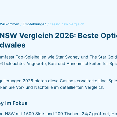
 Willkommen
/
Empfehlungen
/
casino nsw Vergleich
NSW Vergleich 2026: Beste Opti
dwales
mfasst Top-Spielhallen wie Star Sydney und The Star Gold
6 beleuchtet Angebote, Boni und Annehmlichkeiten für Spi
ulierungen 2026 bieten diese Casinos erweiterte Live-Spie
ken Sie Vor- und Nachteile im detaillierten Vergleich.
ey im Fokus
o NSW mit 1.500 Slots und 200 Tischen. 24/7 geöffnet, Ho