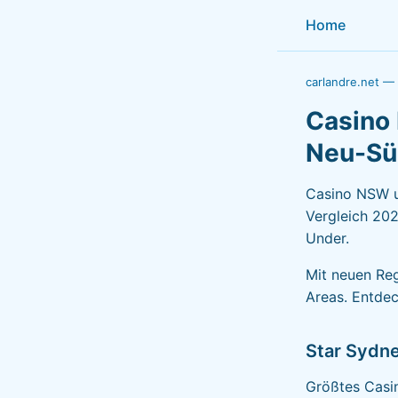
Home
carlandre.net —
Casino 
Neu-Sü
Casino NSW u
Vergleich 202
Under.
Mit neuen Reg
Areas. Entdec
Star Sydn
Größtes Casin