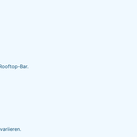
Rooftop-Bar.
variieren.