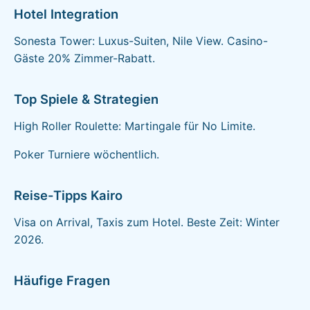
Hotel Integration
Sonesta Tower: Luxus-Suiten, Nile View. Casino-
Gäste 20% Zimmer-Rabatt.
Top Spiele & Strategien
High Roller Roulette: Martingale für No Limite.
Poker Turniere wöchentlich.
Reise-Tipps Kairo
Visa on Arrival, Taxis zum Hotel. Beste Zeit: Winter
2026.
Häufige Fragen