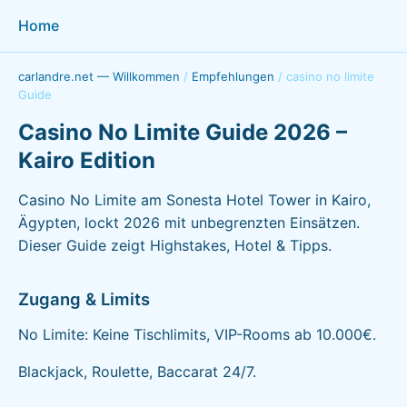
Home
carlandre.net — Willkommen
/
Empfehlungen
/
casino no limite
Guide
Casino No Limite Guide 2026 –
Kairo Edition
Casino No Limite am Sonesta Hotel Tower in Kairo,
Ägypten, lockt 2026 mit unbegrenzten Einsätzen.
Dieser Guide zeigt Highstakes, Hotel & Tipps.
Zugang & Limits
No Limite: Keine Tischlimits, VIP-Rooms ab 10.000€.
Blackjack, Roulette, Baccarat 24/7.