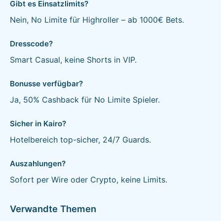
Gibt es Einsatzlimits?
Nein, No Limite für Highroller – ab 1000€ Bets.
Dresscode?
Smart Casual, keine Shorts in VIP.
Bonusse verfügbar?
Ja, 50% Cashback für No Limite Spieler.
Sicher in Kairo?
Hotelbereich top-sicher, 24/7 Guards.
Auszahlungen?
Sofort per Wire oder Crypto, keine Limits.
Verwandte Themen