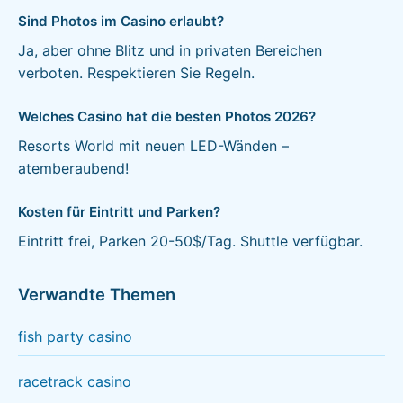
Sind Photos im Casino erlaubt?
Ja, aber ohne Blitz und in privaten Bereichen
verboten. Respektieren Sie Regeln.
Welches Casino hat die besten Photos 2026?
Resorts World mit neuen LED-Wänden –
atemberaubend!
Kosten für Eintritt und Parken?
Eintritt frei, Parken 20-50$/Tag. Shuttle verfügbar.
Verwandte Themen
fish party casino
racetrack casino