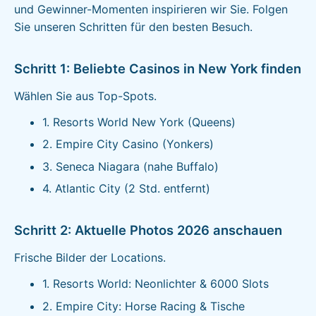
und Gewinner-Momenten inspirieren wir Sie. Folgen
Sie unseren Schritten für den besten Besuch.
Schritt 1: Beliebte Casinos in New York finden
Wählen Sie aus Top-Spots.
1. Resorts World New York (Queens)
2. Empire City Casino (Yonkers)
3. Seneca Niagara (nahe Buffalo)
4. Atlantic City (2 Std. entfernt)
Schritt 2: Aktuelle Photos 2026 anschauen
Frische Bilder der Locations.
1. Resorts World: Neonlichter & 6000 Slots
2. Empire City: Horse Racing & Tische