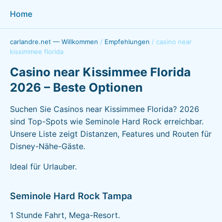
Home
carlandre.net — Willkommen
/
Empfehlungen
/
casino near
kissimmee florida
Casino near Kissimmee Florida
2026 – Beste Optionen
Suchen Sie Casinos near Kissimmee Florida? 2026
sind Top-Spots wie Seminole Hard Rock erreichbar.
Unsere Liste zeigt Distanzen, Features und Routen für
Disney-Nähe-Gäste.
Ideal für Urlauber.
Seminole Hard Rock Tampa
1 Stunde Fahrt, Mega-Resort.