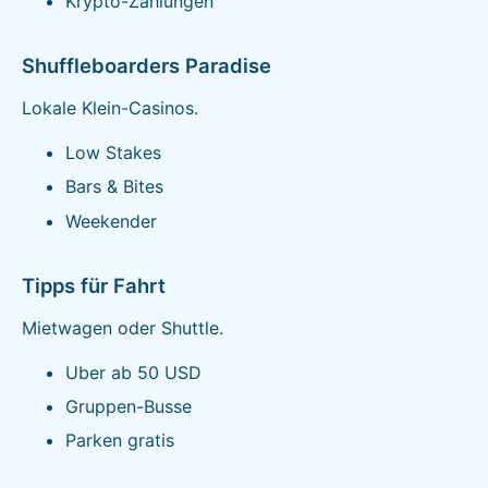
Krypto-Zahlungen
Shuffleboarders Paradise
Lokale Klein-Casinos.
Low Stakes
Bars & Bites
Weekender
Tipps für Fahrt
Mietwagen oder Shuttle.
Uber ab 50 USD
Gruppen-Busse
Parken gratis