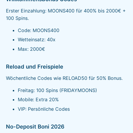
Erster Einzahlung: MOONS400 für 400% bis 2000€ +
100 Spins.
Code: MOONS400
Wetteinsatz: 40x
Max: 2000€
Reload und Freispiele
Wöchentliche Codes wie RELOAD50 für 50% Bonus.
Freitag: 100 Spins (FRIDAYMOONS)
Mobile: Extra 20%
VIP: Persönliche Codes
No-Deposit Boni 2026