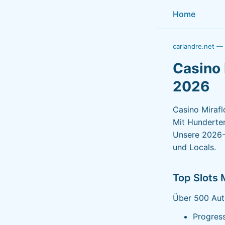
Home
carlandre.net —
Casino 
2026
Casino Mirafl
Mit Hunderten
Unsere 2026-L
und Locals.
Top Slots
Über 500 Aut
Progress