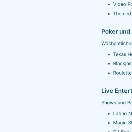
Video P
Themed
Poker und 
Wöchentliche 
Texas H
Blackjac
Roulett
Live Enter
Shows und Ba
Latino N
Magic 
DJ Sets