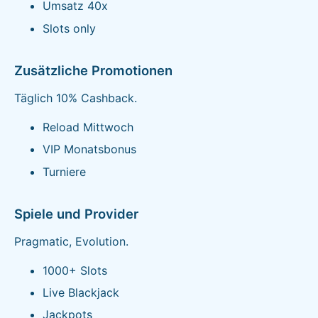
Umsatz 40x
Slots only
Zusätzliche Promotionen
Täglich 10% Cashback.
Reload Mittwoch
VIP Monatsbonus
Turniere
Spiele und Provider
Pragmatic, Evolution.
1000+ Slots
Live Blackjack
Jackpots