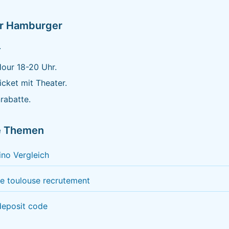
ür Hamburger
.
our 18-20 Uhr.
cket mit Theater.
rabatte.
e Themen
ino Vergleich
re toulouse recrutement
deposit code