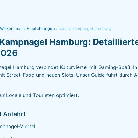
 Willkommen
/
Empfehlungen
/
casino kampnagel hamburg
Kampnagel Hamburg: Detailliert
2026
agel Hamburg verbindet Kulturviertel mit Gaming-Spaß. I
mit Street-Food und neuen Slots. Unser Guide führt durch A
für Locals und Touristen optimiert.
d Anfahrt
pnagel-Viertel.