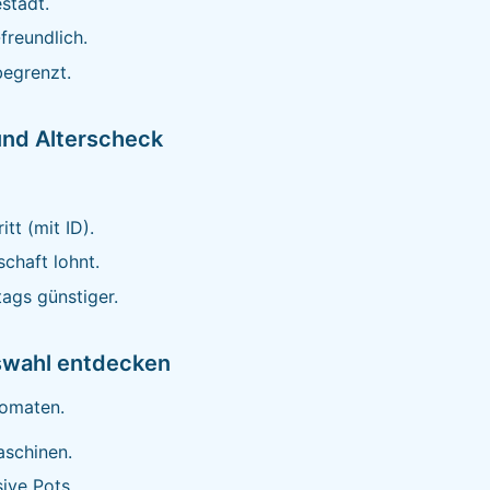
stadt.
freundlich.
begrenzt.
 und Alterscheck
itt (mit ID).
schaft lohnt.
ags günstiger.
swahl entdecken
tomaten.
schinen.
ive Pots.