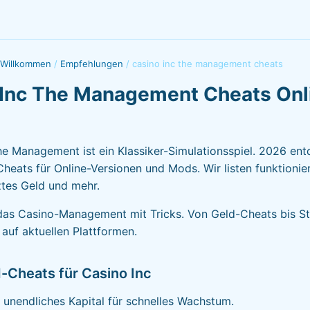
 Willkommen
/
Empfehlungen
/
casino inc the management cheats
 Inc The Management Cheats Onl
he Management ist ein Klassiker-Simulationsspiel. 2026 en
Cheats für Online-Versionen und Mods. Wir listen funktioni
tes Geld und mehr.
das Casino-Management mit Tricks. Von Geld-Cheats bis St
 auf aktuellen Plattformen.
-Cheats für Casino Inc
e unendliches Kapital für schnelles Wachstum.