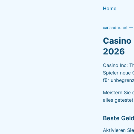
Home
carlandre.net —
Casino
2026
Casino Inc: T
Spieler neue 
für unbegrenz
Meistern Sie 
alles getestet
Beste Geld
Aktivieren Si