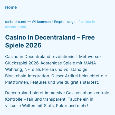
Home
carlandre.net — Willkommen
/
Empfehlungen
/
casino in
decentraland
Casino in Decentraland – Free
Spiele 2026
Casino in Decentraland revolutioniert Metaverse-
Glücksspiel 2026. Kostenlose Spiele mit MANA-
Währung, NFTs als Preise und vollständige
Blockchain-Integration. Dieser Artikel beleuchtet die
Plattformen, Features und wie du gratis startest.
Decentraland bietet immersive Casinos ohne zentrale
Kontrolle – fair und transparent. Tauche ein in
virtuelle Welten mit Slots, Poker und mehr!