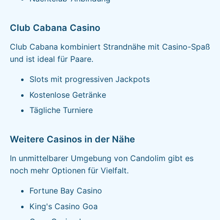
Club Cabana Casino
Club Cabana kombiniert Strandnähe mit Casino-Spaß
und ist ideal für Paare.
Slots mit progressiven Jackpots
Kostenlose Getränke
Tägliche Turniere
Weitere Casinos in der Nähe
In unmittelbarer Umgebung von Candolim gibt es
noch mehr Optionen für Vielfalt.
Fortune Bay Casino
King's Casino Goa