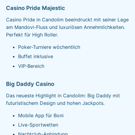
Casino Pride Majestic
Casino Pride in Candolim beeindruckt mit seiner Lage
am Mandovi-Fluss und luxuriösen Annehmlichkeiten.
Perfekt für High Roller.
Poker-Turniere wöchentlich
Buffet inklusive
VIP-Bereich
Big Daddy Casino
Das neueste Highlight in Candolim: Big Daddy mit
futuristischem Design und hohen Jackpots.
Mobile App für Boni
Live-Sportwetten
Nachtclub-Anbindung