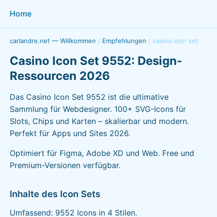
Home
carlandre.net — Willkommen
/
Empfehlungen
/
casino icon set
Casino Icon Set 9552: Design-
Ressourcen 2026
Das Casino Icon Set 9552 ist die ultimative
Sammlung für Webdesigner. 100+ SVG-Icons für
Slots, Chips und Karten – skalierbar und modern.
Perfekt für Apps und Sites 2026.
Optimiert für Figma, Adobe XD und Web. Free und
Premium-Versionen verfügbar.
Inhalte des Icon Sets
Umfassend: 9552 Icons in 4 Stilen.