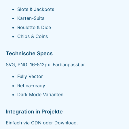
Slots & Jackpots
Karten-Suits
Roulette & Dice
Chips & Coins
Technische Specs
SVG, PNG, 16-512px. Farbanpassbar.
Fully Vector
Retina-ready
Dark Mode Varianten
Integration in Projekte
Einfach via CDN oder Download.