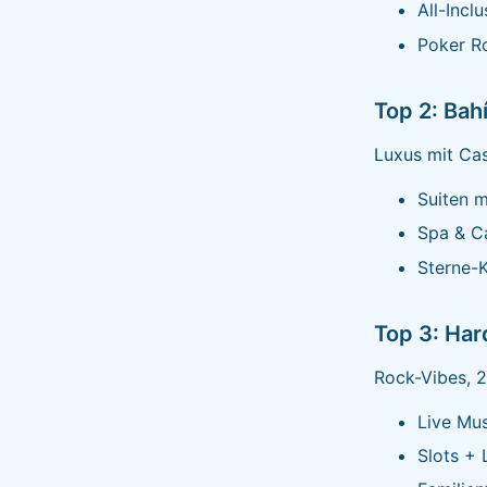
All-Inclu
Poker 
Top 2: Bah
Luxus mit Cas
Suiten m
Spa & C
Sterne-
Top 3: Har
Rock-Vibes, 
Live Mus
Slots + 