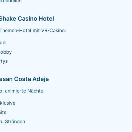
freundlich
Shake Casino Hotel
Themen-Hotel mit VR-Casino.
oni
Lobby
rtys
esan Costa Adeje
, animierte Nächte.
nklusive
its
zu Stränden