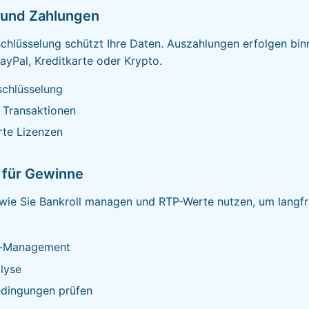
 und Zahlungen
hlüsselung schützt Ihre Daten. Auszahlungen erfolgen bin
ayPal, Kreditkarte oder Krypto.
schlüsselung
 Transaktionen
erte Lizenzen
 für Gewinne
 wie Sie Bankroll managen und RTP-Werte nutzen, um langfri
l-Management
lyse
dingungen prüfen