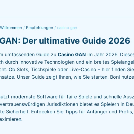
 Willkommen
/
Empfehlungen
/
casino gan
GAN: Der ultimative Guide 2026
im umfassenden Guide zu
Casino GAN
im Jahr 2026. Dieses
ch durch innovative Technologien und ein breites Spielange
. Ob Slots, Tischspiele oder Live-Casino – hier finden Sie 
sätze. Unser Guide zeigt Ihnen, wie Sie starten, Boni nutze
tzt modernste Software für faire Spiele und schnelle Ausz
vertrauenswürdigen Jurisdiktionen bietet es Spielern in De
e Sicherheit. Entdecken Sie Tipps für Anfänger und Profis,
aximieren.