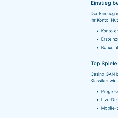
Einstieg b
Der Einstieg i
Ihr Konto. Nu
Konto er
Ersteinz
Bonus ak
Top Spiele
Casino GAN b
Klassiker wie
Progres
Live-Dea
Mobile-o