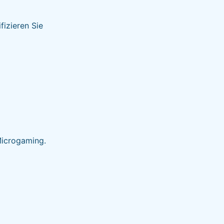
fizieren Sie
Microgaming.