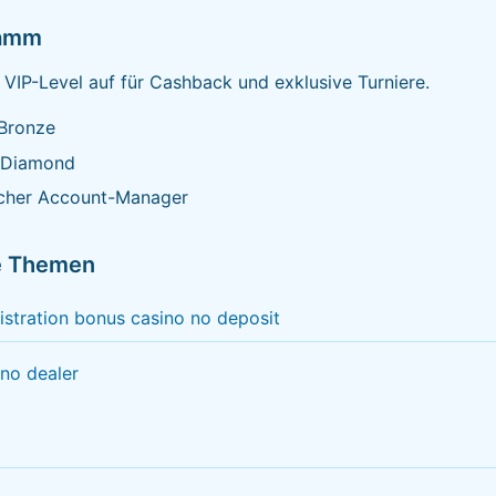
ramm
n VIP-Level auf für Cashback und exklusive Turniere.
 Bronze
: Diamond
icher Account-Manager
e Themen
gistration bonus casino no deposit
no dealer