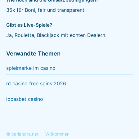
35x für Boni, fair und transparent.
Gibt es Live-Spiele?
Ja, Roulette, Blackjack mit echten Dealern.
Verwandte Themen
spielmarke im casino
n1 casino free spins 2026
locasbet casino
© carlandre.net — Willkommen