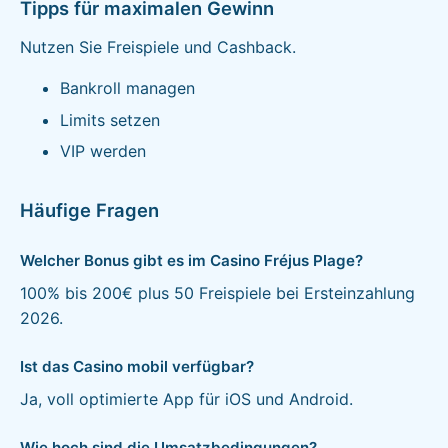
Tipps für maximalen Gewinn
Nutzen Sie Freispiele und Cashback.
Bankroll managen
Limits setzen
VIP werden
Häufige Fragen
Welcher Bonus gibt es im Casino Fréjus Plage?
100% bis 200€ plus 50 Freispiele bei Ersteinzahlung
2026.
Ist das Casino mobil verfügbar?
Ja, voll optimierte App für iOS und Android.
Wie hoch sind die Umsatzbedingungen?