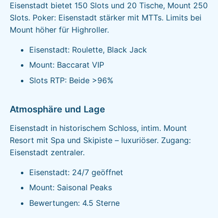
Eisenstadt bietet 150 Slots und 20 Tische, Mount 250
Slots. Poker: Eisenstadt stärker mit MTTs. Limits bei
Mount höher für Highroller.
Eisenstadt: Roulette, Black Jack
Mount: Baccarat VIP
Slots RTP: Beide >96%
Atmosphäre und Lage
Eisenstadt in historischem Schloss, intim. Mount
Resort mit Spa und Skipiste – luxuriöser. Zugang:
Eisenstadt zentraler.
Eisenstadt: 24/7 geöffnet
Mount: Saisonal Peaks
Bewertungen: 4.5 Sterne