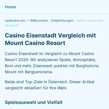
Home
carlandre.net — Willkommen
/
Empfehlungen
/
casino eisenstadt
Vergleich
Casino Eisenstadt Vergleich mit
Mount Casino Resort
Casino Eisenstadt im Vergleich zu Mount Casino
Resort 2026: Wir analysieren Spiele, Atmosphäre,
Boni und mehr. Eisenstadt punktet mit Burghistorie,
Mount mit Bergpanorama.
Beide sind Top-Ziele in Österreich. Dieser Artikel
vergleicht detailliert für Ihre Wahl.
Spieleauswahl und Vielfalt