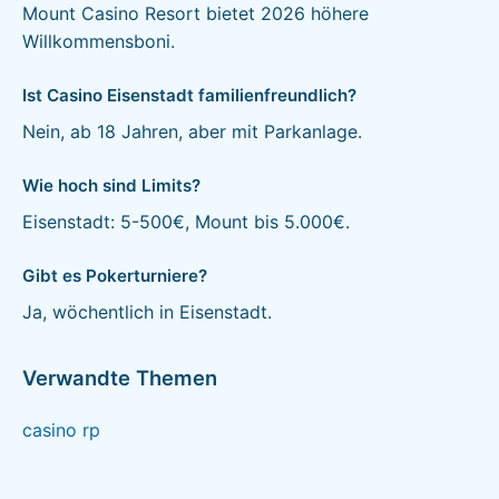
Mount Casino Resort bietet 2026 höhere
Willkommensboni.
Ist Casino Eisenstadt familienfreundlich?
Nein, ab 18 Jahren, aber mit Parkanlage.
Wie hoch sind Limits?
Eisenstadt: 5-500€, Mount bis 5.000€.
Gibt es Pokerturniere?
Ja, wöchentlich in Eisenstadt.
Verwandte Themen
casino rp