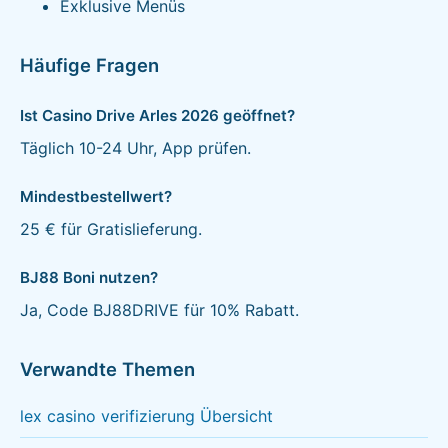
Exklusive Menüs
Häufige Fragen
Ist Casino Drive Arles 2026 geöffnet?
Täglich 10-24 Uhr, App prüfen.
Mindestbestellwert?
25 € für Gratislieferung.
BJ88 Boni nutzen?
Ja, Code BJ88DRIVE für 10% Rabatt.
Verwandte Themen
lex casino verifizierung Übersicht