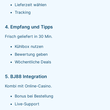
Lieferzeit wählen
Tracking
4. Empfang und Tipps
Frisch geliefert in 30 Min.
Kühlbox nutzen
Bewertung geben
Wöchentliche Deals
5. BJ88 Integration
Kombi mit Online-Casino.
Bonus bei Bestellung
Live-Support