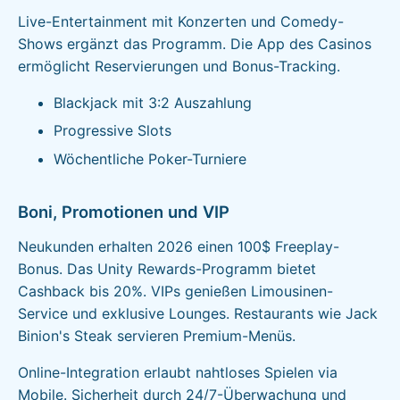
Live-Entertainment mit Konzerten und Comedy-
Shows ergänzt das Programm. Die App des Casinos
ermöglicht Reservierungen und Bonus-Tracking.
Blackjack mit 3:2 Auszahlung
Progressive Slots
Wöchentliche Poker-Turniere
Boni, Promotionen und VIP
Neukunden erhalten 2026 einen 100$ Freeplay-
Bonus. Das Unity Rewards-Programm bietet
Cashback bis 20%. VIPs genießen Limousinen-
Service und exklusive Lounges. Restaurants wie Jack
Binion's Steak servieren Premium-Menüs.
Online-Integration erlaubt nahtloses Spielen via
Mobile. Sicherheit durch 24/7-Überwachung und