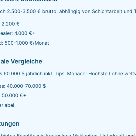
ich 2.500-3.500 € brutto, abhängig von Schichtarbeit und T
: 2.200 €
ealer: 4.000 €+
ld: 500-1.000 €/Monat
nale Vergleiche
s 60.000 $ jährlich inkl. Tips. Monaco: Höchste Löhne weltw
as: 40.000-70.000 $
 50.000 €+
ariabel
stungen
 bieten Benefits wie kostenlose Mahlzeiten, Unterkunft und