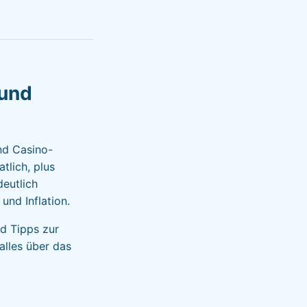
 und
nd Casino-
tlich, plus
deutlich
und Inflation.
nd Tipps zur
alles über das