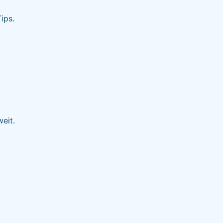
ips.
eit.