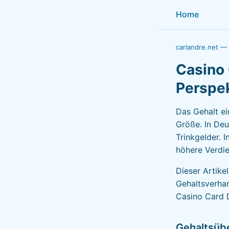
Home
carlandre.net —
Casino 
Perspe
Das Gehalt ei
Größe. In Deu
Trinkgelder. 
höhere Verdie
Dieser Artike
Gehaltsverhan
Casino Card D
Gehaltsüb