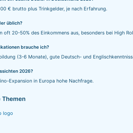
00 € brutto plus Trinkgelder, je nach Erfahrung.
der üblich?
en oft 20-50% des Einkommens aus, besonders bei High Rol
ikationen brauche ich?
ildung (3-6 Monate), gute Deutsch- und Englischkenntniss
ssichten 2026?
sino-Expansion in Europa hohe Nachfrage.
e Themen
o logo