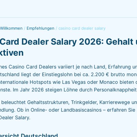
 Willkommen
/
Empfehlungen
/
casino card dealer salary
Card Dealer Salary 2026: Gehalt
ktiven
nes Casino Card Dealers variiert je nach Land, Erfahrung u
tschland liegt der Einstiegslohn bei ca. 2.200 € brutto mona
Internationale Hotspots wie Las Vegas oder Monaco bieten 
nste. Im Jahr 2026 steigen Löhne durch Personalknappheit 
l beleuchtet Gehaltsstrukturen, Trinkgelder, Karrierewege u
dlung. Ob in Online- oder Landbasiscasinos – erfahren Sie 
ealer Salary.
ersicht Deutschland