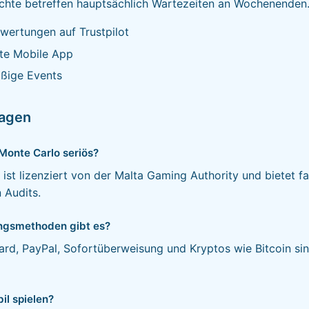
ichte betreffen hauptsächlich Wartezeiten an Wochenenden
wertungen auf Trustpilot
nte Mobile App
ßige Events
ragen
Monte Carlo seriös?
ist lizenziert von der Malta Gaming Authority und bietet fa
 Audits.
ngsmethoden gibt es?
ard, PayPal, Sofortüberweisung und Kryptos wie Bitcoin si
l spielen?