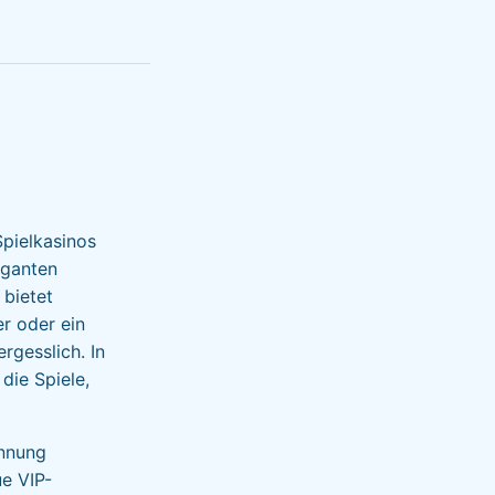
Spielkasinos
eganten
bietet
er oder ein
rgesslich. In
die Spiele,
annung
e VIP-