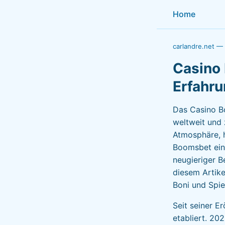
Home
carlandre.net —
Casino
Erfahr
Das Casino Bo
weltweit und 
Atmosphäre, 
Boomsbet ein 
neugieriger B
diesem Artike
Boni und Spi
Seit seiner 
etabliert. 2