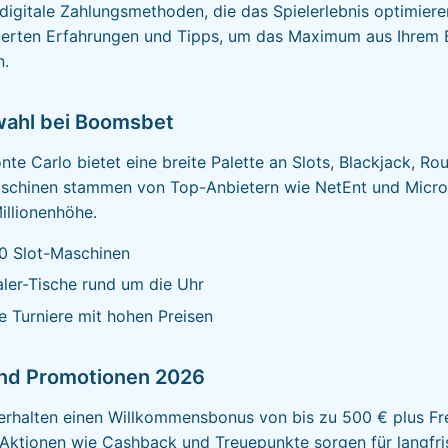
digitale Zahlungsmethoden, die das Spielerlebnis optimiere
llierten Erfahrungen und Tipps, um das Maximum aus Ihrem
n.
wahl bei Boomsbet
e Carlo bietet eine breite Palette an Slots, Blackjack, Rou
aschinen stammen von Top-Anbietern wie NetEnt und Micro
illionenhöhe.
0 Slot-Maschinen
ler-Tische rund um die Uhr
e Turniere mit hohen Preisen
nd Promotionen 2026
erhalten einen Willkommensbonus von bis zu 500 € plus Fre
Aktionen wie Cashback und Treuepunkte sorgen für langfri