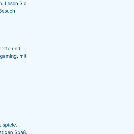
n. Lesen Sie
 Besuch
lette und
gaming, mit
ispiele.
stigen Spaß.