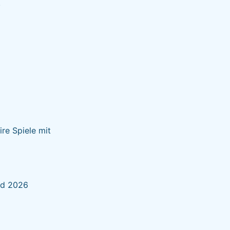
.
ire Spiele mit
nd 2026