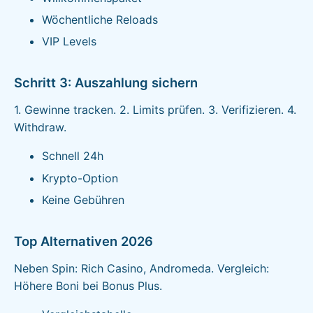
Wöchentliche Reloads
VIP Levels
Schritt 3: Auszahlung sichern
1. Gewinne tracken. 2. Limits prüfen. 3. Verifizieren. 4.
Withdraw.
Schnell 24h
Krypto-Option
Keine Gebühren
Top Alternativen 2026
Neben Spin: Rich Casino, Andromeda. Vergleich:
Höhere Boni bei Bonus Plus.