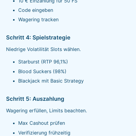
10 € Einzahlung für 50 FS
Code eingeben
Wagering tracken
Schritt 4: Spielstrategie
Niedrige Volatilität Slots wählen.
Starburst (RTP 96,1%)
Blood Suckers (98%)
Blackjack mit Basic Strategy
Schritt 5: Auszahlung
Wagering erfüllen, Limits beachten.
Max Cashout prüfen
Verifizierung frühzeitig