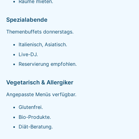
Räume mieten.
Spezialabende
Themenbuffets donnerstags.
Italienisch, Asiatisch.
Live-DJ.
Reservierung empfohlen.
Vegetarisch & Allergiker
Angepasste Menüs verfügbar.
Glutenfrei.
Bio-Produkte.
Diät-Beratung.