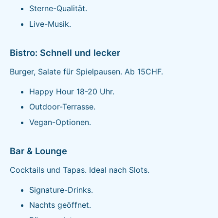
Sterne-Qualität.
Live-Musik.
Bistro: Schnell und lecker
Burger, Salate für Spielpausen. Ab 15CHF.
Happy Hour 18-20 Uhr.
Outdoor-Terrasse.
Vegan-Optionen.
Bar & Lounge
Cocktails und Tapas. Ideal nach Slots.
Signature-Drinks.
Nachts geöffnet.