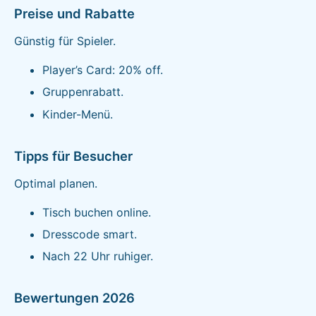
Preise und Rabatte
Günstig für Spieler.
Player’s Card: 20% off.
Gruppenrabatt.
Kinder-Menü.
Tipps für Besucher
Optimal planen.
Tisch buchen online.
Dresscode smart.
Nach 22 Uhr ruhiger.
Bewertungen 2026