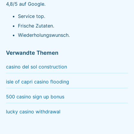
4,8/5 auf Google.
Service top.
Frische Zutaten.
Wiederholungswunsch.
Verwandte Themen
casino del sol construction
isle of capri casino flooding
500 casino sign up bonus
lucky casino withdrawal