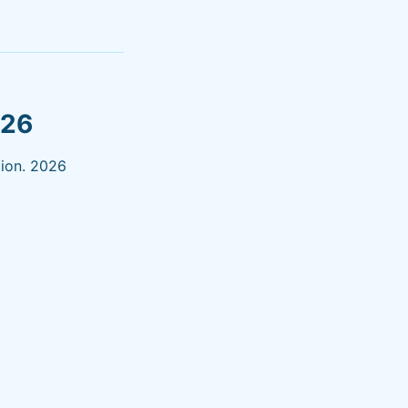
026
tion. 2026