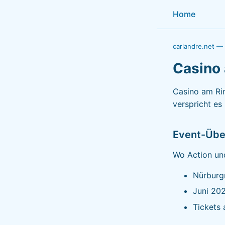
Home
carlandre.net —
Casino 
Casino am Rin
verspricht es
Event-Übe
Wo Action un
Nürburg
Juni 20
Tickets 