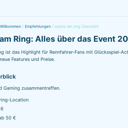
 Willkommen
/
Empfehlungen
/
casino am ring Übersicht
am Ring: Alles über das Event 2
g ist das Highlight für Rennfahrer-Fans mit Glücksspiel-Ac
 neue Features und Preise.
rblick
d Gaming zusammentreffen.
ring-Location
26
ab 50 €