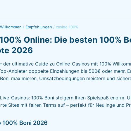
 Willkommen
/
Empfehlungen
/
casino 100%
 100% Online: Die besten 100% 
te 2026
– der ultimative Guide zu Online-Casinos mit 100% Willko
op-Anbieter doppelte Einzahlungen bis 500€ oder mehr. Er
e Boni maximieren, Umsatzbedingungen meistern und sicher
 Live-Casinos: 100% Boni steigern Ihren Spielspaß enorm. 
rte Sites mit fairen Terms auf – perfekt für Neulinge und Pr
o 100% Boni 2026