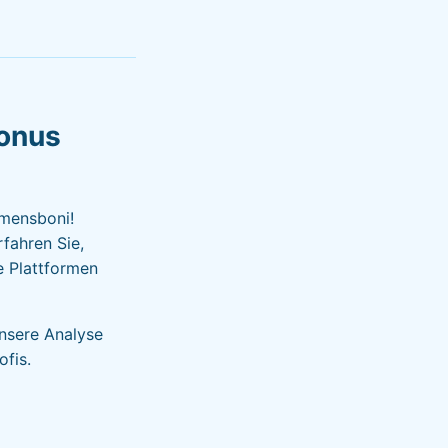
Bonus
mmensboni!
fahren Sie,
e Plattformen
Unsere Analyse
ofis.