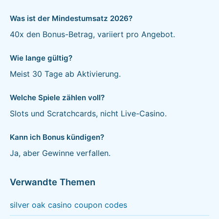
Was ist der Mindestumsatz 2026?
40x den Bonus-Betrag, variiert pro Angebot.
Wie lange gültig?
Meist 30 Tage ab Aktivierung.
Welche Spiele zählen voll?
Slots und Scratchcards, nicht Live-Casino.
Kann ich Bonus kündigen?
Ja, aber Gewinne verfallen.
Verwandte Themen
silver oak casino coupon codes