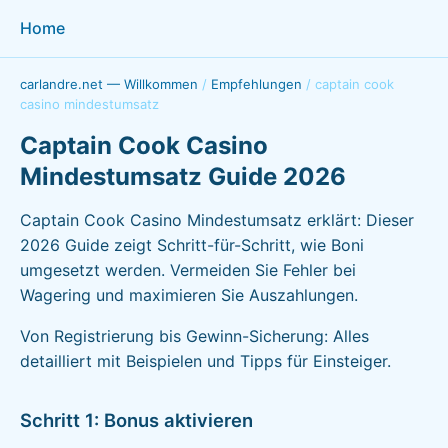
Home
carlandre.net — Willkommen
/
Empfehlungen
/
captain cook
casino mindestumsatz
Captain Cook Casino
Mindestumsatz Guide 2026
Captain Cook Casino Mindestumsatz erklärt: Dieser
2026 Guide zeigt Schritt-für-Schritt, wie Boni
umgesetzt werden. Vermeiden Sie Fehler bei
Wagering und maximieren Sie Auszahlungen.
Von Registrierung bis Gewinn-Sicherung: Alles
detailliert mit Beispielen und Tipps für Einsteiger.
Schritt 1: Bonus aktivieren