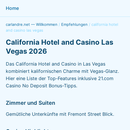
Home
carlandre.net — Willkommen
/
Empfehlungen
/
california hotel
and casino las vegas
California Hotel and Casino Las
Vegas 2026
Das California Hotel and Casino in Las Vegas
kombiniert kalifornischen Charme mit Vegas-Glanz.
Hier eine Liste der Top-Features inklusive 21.com
Casino No Deposit Bonus-Tipps.
Zimmer und Suiten
Gemütliche Unterkünfte mit Fremont Street Blick.