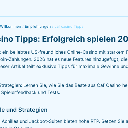
 Willkommen
/
Empfehlungen
/
caf casino Tipps
ino Tipps: Erfolgreich spielen 2
t ein beliebtes US-freundliches Online-Casino mit starkem 
coin-Zahlungen. 2026 hat es neue Features hinzugefügt, die
ieser Artikel teilt exklusive Tipps für maximale Gewinne un
Strategien: Lernen Sie, wie Sie das Beste aus Caf Casino he
 Spielerfeedback und Tests.
le und Strategien
 Achilles und Jackpot-Suiten bieten hohe RTP. Setzen Sie 