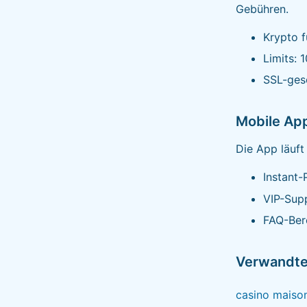
Gebühren.
Krypto 
Limits:
SSL-ges
Mobile Ap
Die App läuft
Instant
VIP-Supp
FAQ-Ber
Verwandt
casino maison