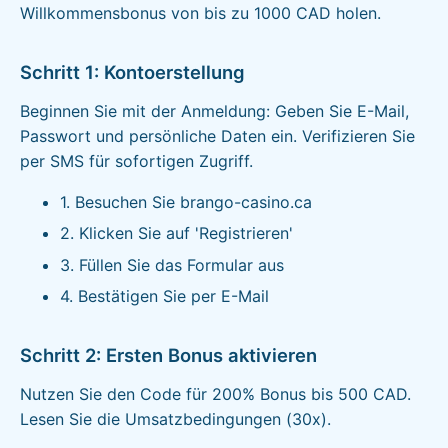
Willkommensbonus von bis zu 1000 CAD holen.
Schritt 1: Kontoerstellung
Beginnen Sie mit der Anmeldung: Geben Sie E-Mail,
Passwort und persönliche Daten ein. Verifizieren Sie
per SMS für sofortigen Zugriff.
1. Besuchen Sie brango-casino.ca
2. Klicken Sie auf 'Registrieren'
3. Füllen Sie das Formular aus
4. Bestätigen Sie per E-Mail
Schritt 2: Ersten Bonus aktivieren
Nutzen Sie den Code für 200% Bonus bis 500 CAD.
Lesen Sie die Umsatzbedingungen (30x).